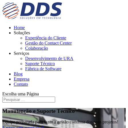
Home
Soluções
Experiência do Cliente
Gestão do Contact Center
Colaboração
Serviços
Desenvolvimento de URA
Suporte Técnico
Fábrica de Software
Blog
Empresa
Contato
Escolha uma Página
Manutenção e Suporte Técnico
Equipe preparada para fazer a gestão contínua dos seus projetos!
Entre em contato!