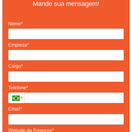
Mande sua mensagem!
Nome*
Empresa*
Cargo*
Telefone*
Email*
Website da Empresa*