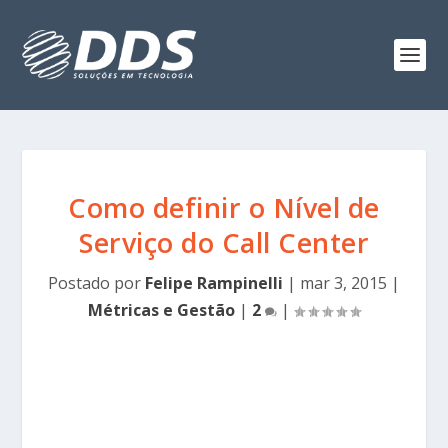
Como definir o Nível de
Serviço do Call Center
Postado por
Felipe Rampinelli
|
mar 3, 2015
|
Métricas e Gestão
|
2
|