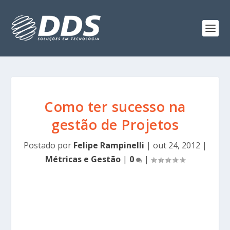
Como ter sucesso na
gestão de Projetos
Postado por
Felipe Rampinelli
|
out 24, 2012
|
Métricas e Gestão
|
0
|