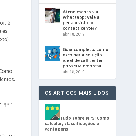
Atendimento via
Whatsapp: vale a
or, é
pena usá-lo no
contact center?
eles
abr 18, 2019
xto).
Guia completo: como
escolher a solução
ideal de call center
para sua empresa
. Como
abr 18, 2019
lentos.
OS ARTIGOS MAIS LIDOS
is que
Tudo sobre NPS: Como
calcular, classificações e
vantagens
eção na