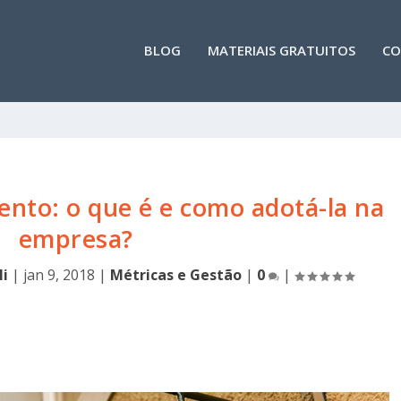
BLOG
MATERIAIS GRATUITOS
CO
ento: o que é e como adotá-la na
empresa?
li
|
jan 9, 2018
|
Métricas e Gestão
|
0
|