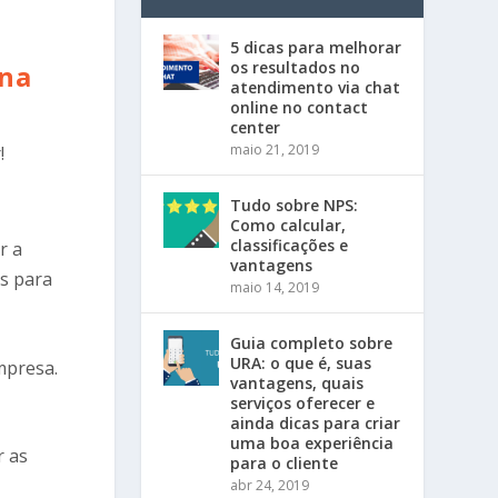
5 dicas para melhorar
os resultados no
 na
atendimento via chat
online no contact
center
maio 21, 2019
!
Tudo sobre NPS:
Como calcular,
classificações e
r a
vantagens
es para
maio 14, 2019
Guia completo sobre
URA: o que é, suas
mpresa.
vantagens, quais
serviços oferecer e
ainda dicas para criar
uma boa experiência
r as
para o cliente
abr 24, 2019