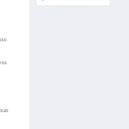
sso
ros.
a
icas