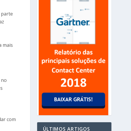
 parte
az
a mais
 no
os
dar com
ÚLTIMOS ARTIGOS