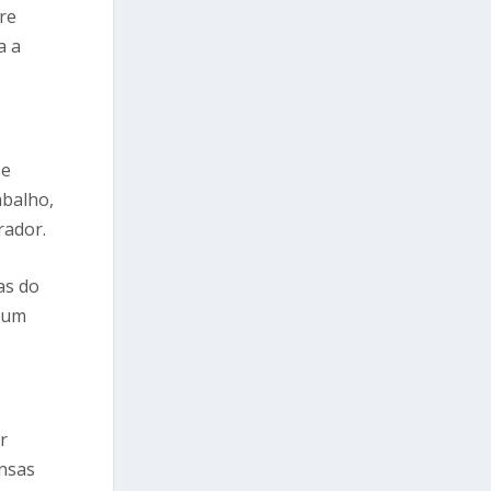
re
a a
se
abalho,
rador.
as do
r um
r
ensas