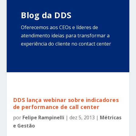
Blog da DDS
Oferecemos aos CEOs e líderes de
atendimento ideias para transformar a
experiência do cliente no contact center
DDS lança webinar sobre indicadores
de performance de call center
por
Felipe Rampinelli
|
dez 5, 2013
|
Métricas
e Gestão