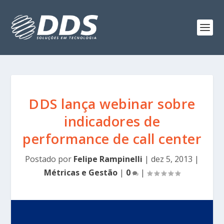
DDS lança webinar sobre
indicadores de
performance de call center
Postado por
Felipe Rampinelli
|
dez 5, 2013
|
Métricas e Gestão
|
0
|