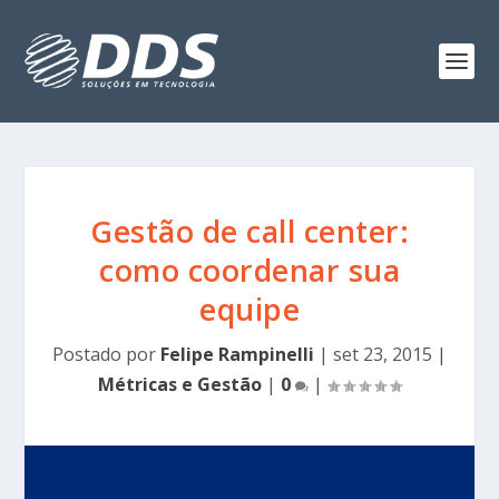
Gestão de call center:
como coordenar sua
equipe
Postado por
Felipe Rampinelli
|
set 23, 2015
|
Métricas e Gestão
|
0
|