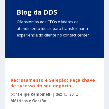
Blog da DDS
Oferecemos aos CEOs e líderes de
atendimento ideias para transformar a
experiência do cliente no contact center
Recrutamento e Seleção: Peça chave
de sucesso do seu negócio
por
Felipe Rampinelli
|
dez 13, 2012
|
Métricas e Gestão