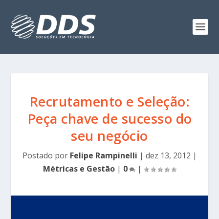
Recrutamento e Seleção:
Peça chave de sucesso do
seu negócio
Postado por
Felipe Rampinelli
|
dez 13, 2012
|
Métricas e Gestão
|
0
|