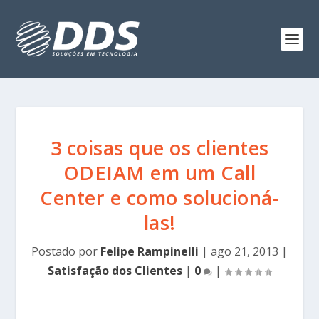
3 coisas que os clientes
ODEIAM em um Call
Center e como solucioná-
las!
Postado por
Felipe Rampinelli
|
ago 21, 2013
|
Satisfação dos Clientes
|
0
|