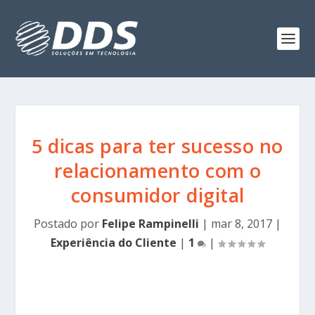
5 dicas para ter sucesso no
relacionamento com o
consumidor digital
Postado por
Felipe Rampinelli
|
mar 8, 2017
|
Experiência do Cliente
|
1
|