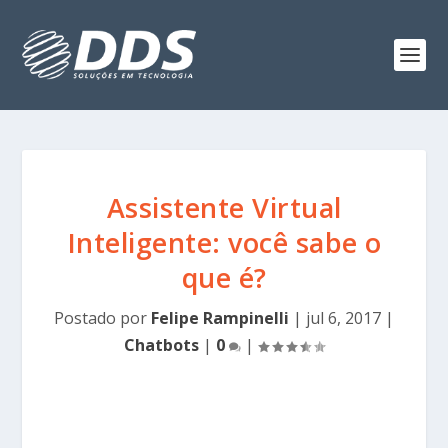
Assistente Virtual
Inteligente: você sabe o
que é?
Postado por
Felipe Rampinelli
|
jul 6, 2017
|
Chatbots
|
0
|