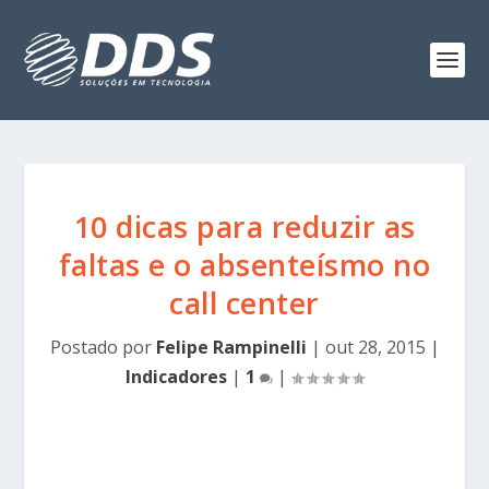
10 dicas para reduzir as
faltas e o absenteísmo no
call center
Postado por
Felipe Rampinelli
|
out 28, 2015
|
Indicadores
|
1
|