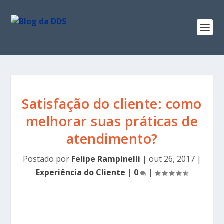
Satisfação do cliente: como
melhorar suas práticas de
atendimento?
Postado por
Felipe Rampinelli
|
out 26, 2017
|
Experiência do Cliente
|
0
|